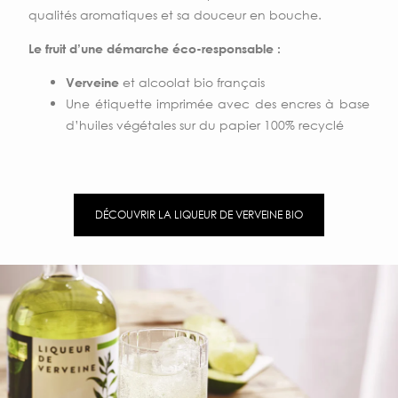
qualités aromatiques et sa douceur en bouche.
Le fruit d’une démarche éco-responsable :
et alcoolat bio français
Verveine
Une étiquette imprimée avec des encres à base
d’huiles végétales sur du papier 100% recyclé
DÉCOUVRIR LA LIQUEUR DE VERVEINE BIO