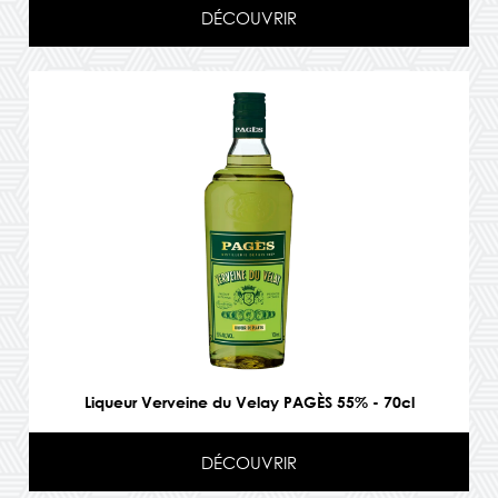
DÉCOUVRIR
Liqueur Verveine du Velay PAGÈS 55% - 70cl
DÉCOUVRIR