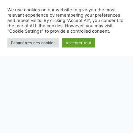
We use cookies on our website to give you the most
relevant experience by remembering your preferences
and repeat visits. By clicking “Accept All”, you consent to
En vous inscrivant, vous acceptez nos conditions
the use of ALL the cookies. However, you may visit
"Cookie Settings" to provide a controlled consent.
Paramètres des cookies
Accepter tout
NOS EMBALLAGES PEUVENT FAIRE L'OBJET D'UNE CONSIGNE
DE TRI, POUR EN SAVOIR PLUS :
WWW.CONSIGNESDETRI.FR