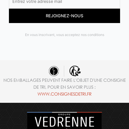
En vous inscrivant, vous acceptez nos conditions
NOS EMBALLAGES PEUVENT FAIRE L'OBJET D'UNE CONSIGNE
DE TRI, POUR EN SAVOIR PLUS :
WWW.CONSIGNESDETRI.FR