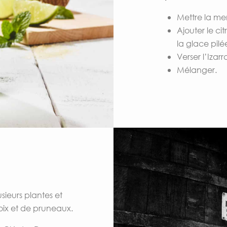
Mettre la men
Ajouter le ci
la glace pilé
Verser l’Iza
Mélanger.
usieurs plantes et
ix et de pruneaux.