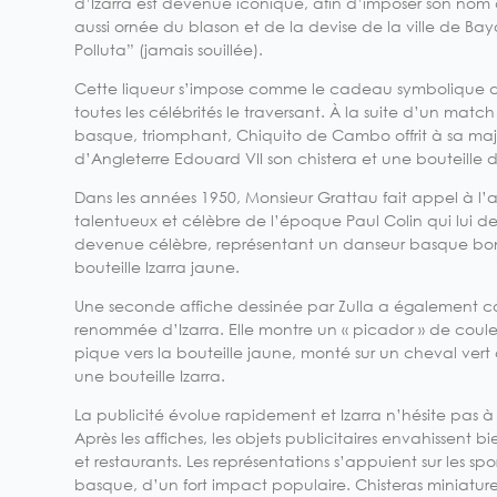
d’Izarra est devenue iconique, afin d’imposer son nom dan
aussi ornée du blason et de la devise de la ville de 
Polluta” (jamais souillée).
Cette liqueur s’impose comme le cadeau symbolique 
toutes les célébrités le traversant. À la suite d’un mat
basque, triomphant, Chiquito de Cambo offrit à sa maje
d’Angleterre Edouard VII son chistera et une bouteille d
Dans les années 1950, Monsieur Grattau fait appel à l’aff
talentueux et célèbre de l’époque Paul Colin qui lui de
devenue célèbre, représentant un danseur basque bo
bouteille Izarra jaune.
Une seconde affiche dessinée par Zulla a également co
renommée d’Izarra. Elle montre un « picador » de couleu
pique vers la bouteille jaune, monté sur un cheval ver
une bouteille Izarra.
La publicité évolue rapidement et Izarra n’hésite pas à di
Après les affiches, les objets publicitaires envahissent bi
et restaurants. Les représentations s’appuient sur les sp
basque, d’un fort impact populaire. Chisteras miniature