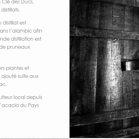
 Clé des Ducs,
istillats.
distillat est
dans l’alambic afin
de distillation est
 de pruneaux
urs plantes et
ajouté suite aux
ac.
lteur local depuis
 d’acacia du Pays