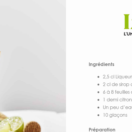
Ingrédients
2,5 cl Liqueu
2 cl de siro
6 à 8 feuille
1 demi citron
Un peu d’ea
10 glaçons
Préparation