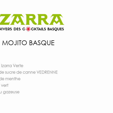
MOJITO BASQUE
r Izarra Verte
p de sucre de canne VEDRENNE
s de menthe
 vert
u gazeuse