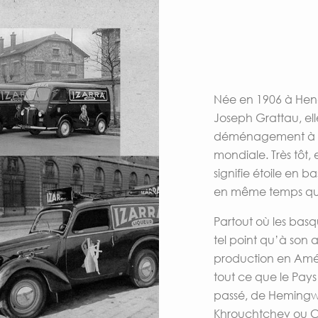
Née en 1906 à Hen
Joseph Grattau, ell
déménagement à Ba
mondiale. Très tôt, 
signifie étoile en
en même temps que 
Partout où les bas
tel point qu’à son 
production en Amér
tout ce que le Pays 
passé, de Hemingwa
Khrouchtchev ou 