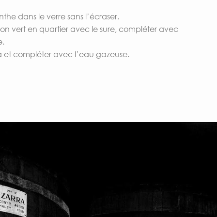
the dans le verre sans l’écraser.
tron vert en quartier avec le sure, compléter avec
e.
rra et compléter avec l’eau gazeuse.