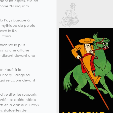
s les esprits. Elle est
Bayonne “Nunquam
du Pays basque à
ch mythique de pelote
sté le Roi
’Izarra.
ichiste le plus
ssina une affiche
ndissant devant une
ntribué à la
r or qui dirige sa
t qui se cabre devant
versifier les supports.
entôt les cafés, hôtels
orts et la danse du Pays
s, statuettes de