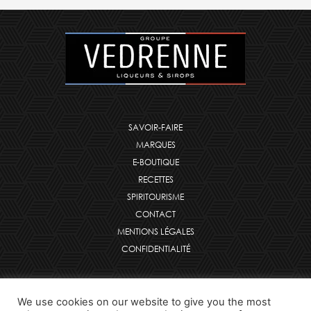
SAVOIR-FAIRE
MARQUES
E-BOUTIQUE
RECETTES
SPIRITOURISME
CONTACT
MENTIONS LÉGALES
CONFIDENTIALITÉ
F
I
a
n
We use cookies on our website to give you the most