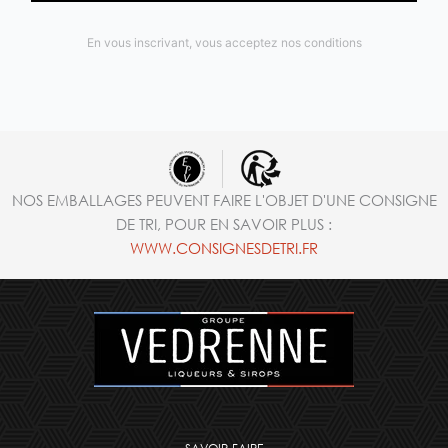
En vous inscrivant, vous acceptez nos conditions
NOS EMBALLAGES PEUVENT FAIRE L'OBJET D'UNE CONSIGNE
DE TRI, POUR EN SAVOIR PLUS :
WWW.CONSIGNESDETRI.FR