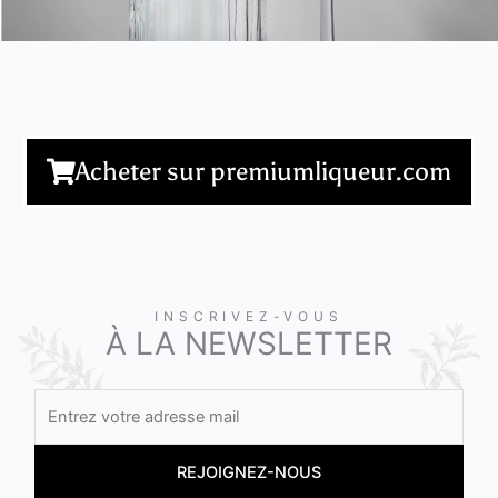
Acheter sur premiumliqueur.com
INSCRIVEZ-VOUS
À LA NEWSLETTER