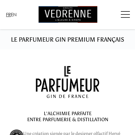
Aller
au
FR
EN
contenu
LE PARFUMEUR
GIN PREMIUM FRANÇAIS
L'ALCHIMIE PARFAITE
ENTRE PARFUMERIE & DISTILLATION
Une création signée par le designer olfactif Hervé