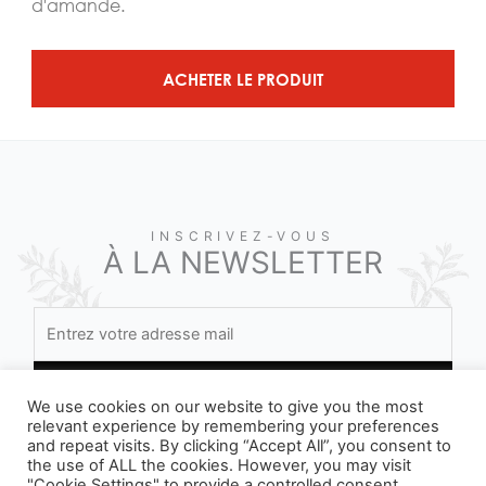
d'amande.
ACHETER LE PRODUIT
INSCRIVEZ-VOUS
À LA NEWSLETTER
We use cookies on our website to give you the most
relevant experience by remembering your preferences
and repeat visits. By clicking “Accept All”, you consent to
En vous inscrivant, vous acceptez nos conditions
the use of ALL the cookies. However, you may visit
"Cookie Settings" to provide a controlled consent.