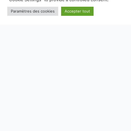
Paramètres des cookies
Accepter tout
NOS EMBALLAGES PEUVENT FAIRE L'OBJET D'UNE CONSIGNE
DE TRI, POUR EN SAVOIR PLUS :
WWW.CONSIGNESDETRI.FR
SAVOIR-FAIRE
MARQUES
E-BOUTIQUE