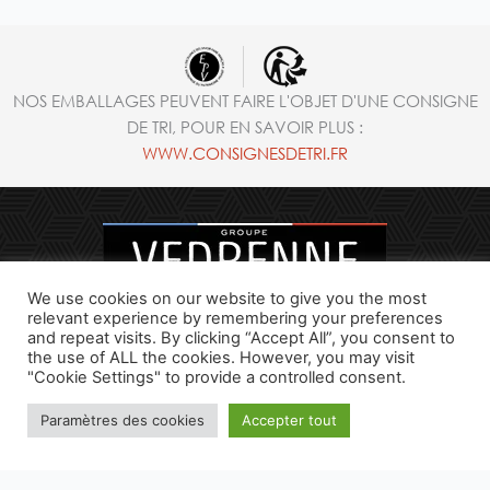
NOS EMBALLAGES PEUVENT FAIRE L'OBJET D'UNE CONSIGNE
DE TRI, POUR EN SAVOIR PLUS :
WWW.CONSIGNESDETRI.FR
We use cookies on our website to give you the most
relevant experience by remembering your preferences
and repeat visits. By clicking “Accept All”, you consent to
the use of ALL the cookies. However, you may visit
SAVOIR-FAIRE
"Cookie Settings" to provide a controlled consent.
MARQUES
Paramètres des cookies
Accepter tout
E-BOUTIQUE
RECETTES
SPIRITOURISME