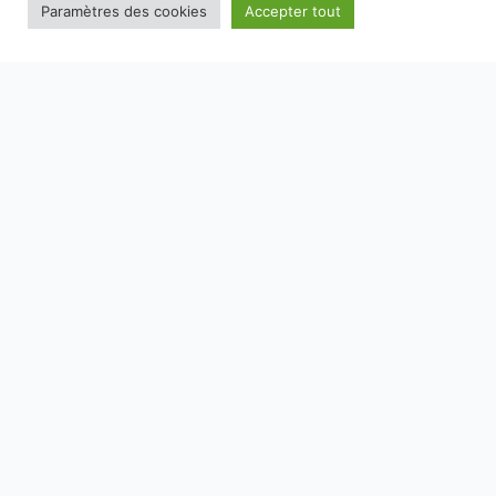
Paramètres des cookies
Accepter tout
NOS EMBALLAGES PEUVENT FAIRE L'OBJET D'UNE CONSIGNE
DE TRI, POUR EN SAVOIR PLUS :
WWW.CONSIGNESDETRI.FR
SAVOIR-FAIRE
MARQUES
E-BOUTIQUE
RECETTES
SPIRITOURISME
CONTACT
MENTIONS LÉGALES