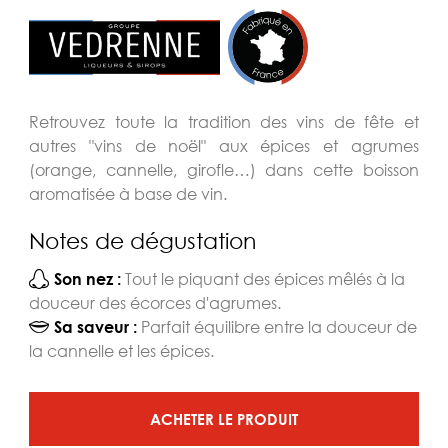
Retrouvez toute la tradition des vins de fête et
autres "vins de noël" aux épices et agrumes
(orange, cannelle, girofle…) dans cette boisson
aromatisée à base de vin.
Notes de dégustation
Tout le piquant des épices mêlés à la
Son nez :
douceur des écorces d'agrumes.
Parfait équilibre entre la douceur de
Sa saveur :
la cannelle et les épices.
ACHETER LE PRODUIT