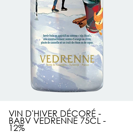
VIN D'HIVER DÉCORÉ -
BABV VEDRENNE 75CL -
12%