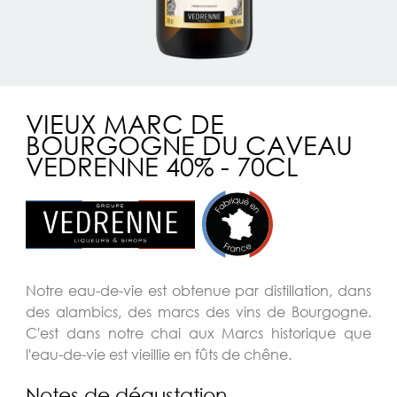
VIEUX MARC DE
BOURGOGNE DU CAVEAU
VEDRENNE 40% - 70CL
Notre eau-de-vie est obtenue par distillation, dans
des alambics, des marcs des vins de Bourgogne.
C'est dans notre chai aux Marcs historique que
l'eau-de-vie est vieillie en fûts de chêne.
Notes de dégustation