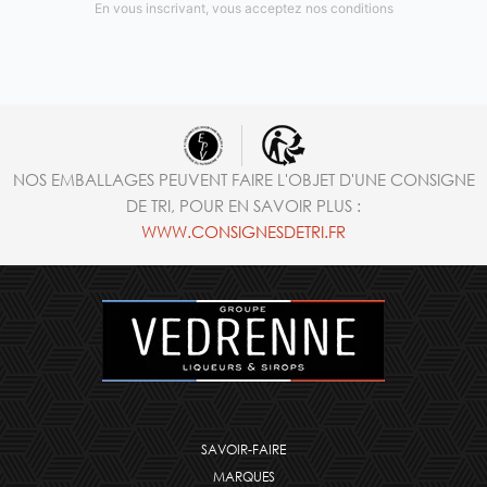
En vous inscrivant, vous acceptez nos conditions
NOS EMBALLAGES PEUVENT FAIRE L'OBJET D'UNE CONSIGNE
DE TRI, POUR EN SAVOIR PLUS :
WWW.CONSIGNESDETRI.FR
SAVOIR-FAIRE
MARQUES