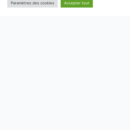
Paramètres des cookies
Accepter tout
NOS EMBALLAGES PEUVENT FAIRE L'OBJET D'UNE CONSIGNE
DE TRI, POUR EN SAVOIR PLUS :
WWW.CONSIGNESDETRI.FR
SAVOIR-FAIRE
MARQUES
E-BOUTIQUE
RECETTES
SPIRITOURISME
CONTACT
MENTIONS LÉGALES