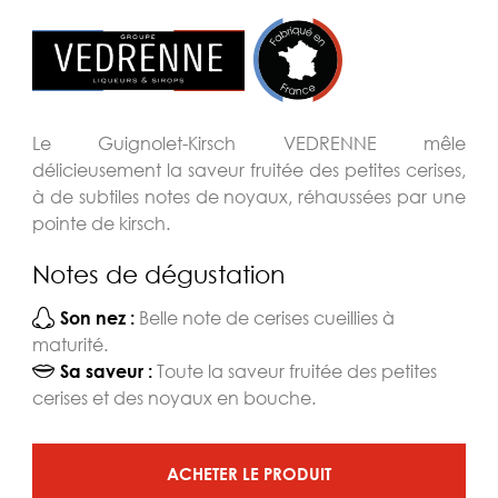
Le Guignolet-Kirsch VEDRENNE mêle
délicieusement la saveur fruitée des petites cerises,
à de subtiles notes de noyaux, réhaussées par une
pointe de kirsch.
Notes de dégustation
Belle note de cerises cueillies à
Son nez :
maturité.
Toute la saveur fruitée des petites
Sa saveur :
cerises et des noyaux en bouche.
ACHETER LE PRODUIT