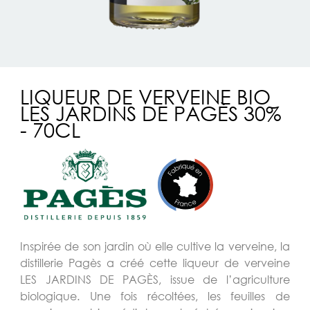
LIQUEUR DE VERVEINE BIO
LES JARDINS DE PAGÈS 30%
- 70CL
Inspirée de son jardin où elle cultive la verveine, la
distillerie Pagès a créé cette liqueur de verveine
LES JARDINS DE PAGÈS, issue de l’agriculture
biologique. Une fois récoltées, les feuilles de