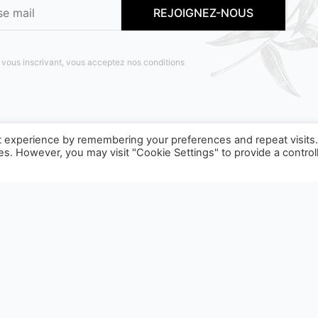
 vous inscrivant, vous acceptez nos conditions
t experience by remembering your preferences and repeat visits
ies. However, you may visit "Cookie Settings" to provide a control
OBJET D'UNE CONSIGNE DE TRI, POUR EN SAVOIR PLUS :
WW