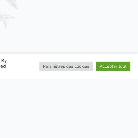
. By
led
Paramètres des cookies
Accepter tout
W.CONSIGNESDETRI.FR