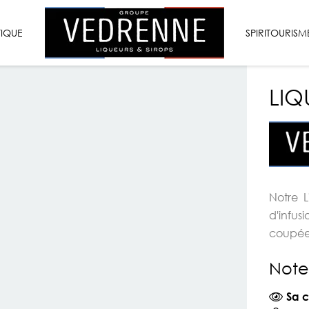
VEDRENNE
TIQUE
LIQUEURS
SPIRITOURISM
&
SIROPS
LIQ
Notre 
d'infus
coupées
Note
Sa c