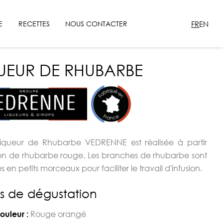
FR
EN
E
RECETTES
NOUS CONTACTER
UEUR DE RHUBARBE
Liqueur de Rhubarbe VEDRENNE est réalisée à partir
ion de rhubarbe rouge. Les branches de rhubarbe sont
 en petits morceaux pour faciliter le travail d'infusion.
s de dégustation
Rouge orangé
ouleur :