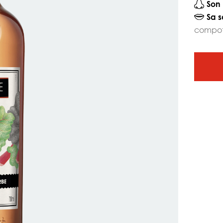
Son 
Sa s
compot