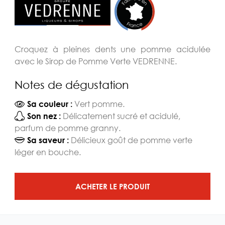
Croquez à pleines dents une pomme acidulée
avec le Sirop de Pomme Verte VEDRENNE.
Notes de dégustation
Vert pomme.
Sa couleur :
Délicatement sucré et acidulé,
Son nez :
parfum de pomme granny.
Délicieux goût de pomme verte
Sa saveur :
léger en bouche.
ACHETER LE PRODUIT