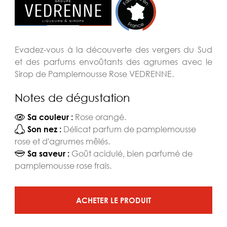
Evadez-vous à la découverte des vergers du Sud
et des parfums envoûtants des agrumes avec le
Sirop de Pamplemousse Rose VEDRENNE.
Notes de dégustation
Rose orangé.
Sa couleur :
Délicat parfum de pamplemousse
Son nez :
rose et d'agrumes mêlés.
Goût acidulé, bien parfumé de
Sa saveur :
pamplemousse rose frais.
ACHETER LE PRODUIT