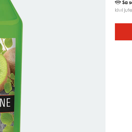
Sa s
kiwi ju