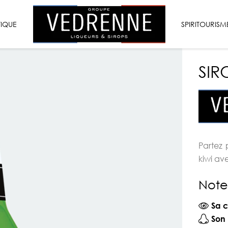
VEDRENNE
TIQUE
LIQUEURS
SPIRITOURISM
&
SIROPS
SIR
Partez 
kiwi av
Note
Sa c
Son 