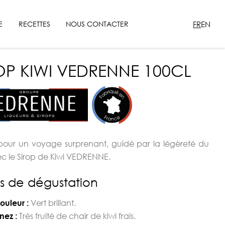
FR
EN
E
RECETTES
NOUS CONTACTER
OP KIWI VEDRENNE 100CL
pour un voyage surprenant, guidé par la légèreté du
ec le Sirop de Kiwi VEDRENNE.
s de dégustation
Vert brillant.
ouleur :
Très fruité de chair de kiwi frais.
nez :