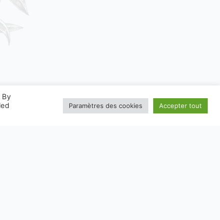
. By
led
Paramètres des cookies
Accepter tout
W.CONSIGNESDETRI.FR