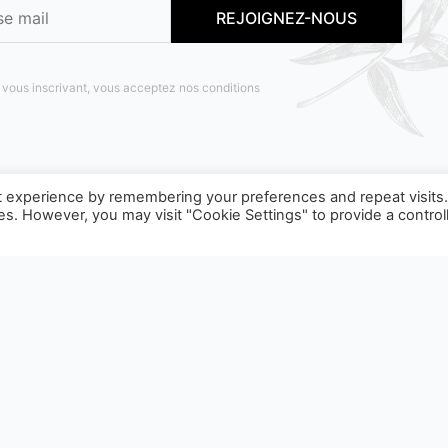
 vous inscrivant, vous acceptez nos conditions
t experience by remembering your preferences and repeat visits
ies. However, you may visit "Cookie Settings" to provide a control
OBJET D'UNE CONSIGNE DE TRI, POUR EN SAVOIR PLUS :
WW