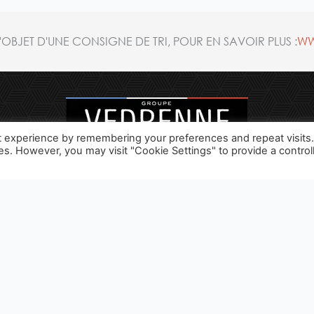
OBJET D'UNE CONSIGNE DE TRI, POUR EN SAVOIR PLUS :
WW
t experience by remembering your preferences and repeat visits
ies. However, you may visit "Cookie Settings" to provide a control
TIQUE
RECETTES
SPIRITOURISME
CONTACT
ME
F
I
a
n
c
s
e
t
b
a
ONSOMMER AVEC MODÉRATION / © 2020 VEDRENNE /
WEBSITE CREA
o
g