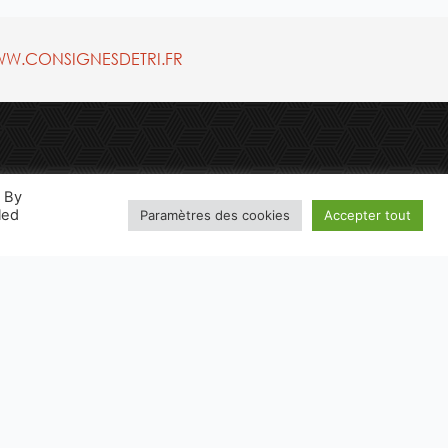
W.CONSIGNESDETRI.FR
. By
led
Paramètres des cookies
Accepter tout
NTIONS LÉGALES
CONFIDENTIALITÉ
TION BUSINESS WEB AGENCE