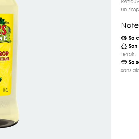
Retrouv
un sirop
Note
Sa c
Son 
terroir.
Sa s
sans al