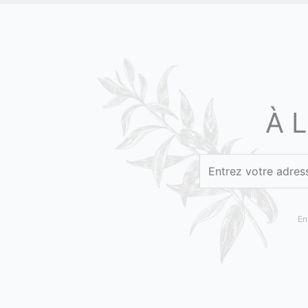
À 
En