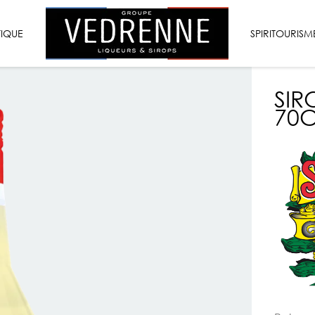
VEDRENNE
TIQUE
LIQUEURS
SPIRITOURISM
&
SIROPS
SIR
70