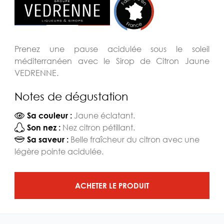
Prenez une pause acidulée sous le soleil
méditerranéen avec le Sirop de Citron Jaune
VEDRENNE.
Notes de dégustation
Jaune éclatant.
Sa couleur :
Nez citron pétillant.
Son nez :
Belle fraîcheur du citron avec une
Sa saveur :
légère pointe acidulée.
ACHETER LE PRODUIT