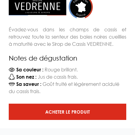
Évadez-vous dans les champs de cassis et
retrouvez toute la senteur des baies noires cueillies
à maturité avec le Sirop de Cassis VEDRENNE.
Notes de dégustation
Rouge brillant.
Sa couleur :
Jus de cassis frais.
Son nez :
Goût fruité et légèrement acidulé
Sa saveur :
du cassis frais.
ACHETER LE PRODUIT