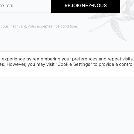
 vous inscrivant, vous acceptez nos conditions
t experience by remembering your preferences and repeat visits
ies. However, you may visit "Cookie Settings" to provide a control
OBJET D'UNE CONSIGNE DE TRI, POUR EN SAVOIR PLUS :
WW