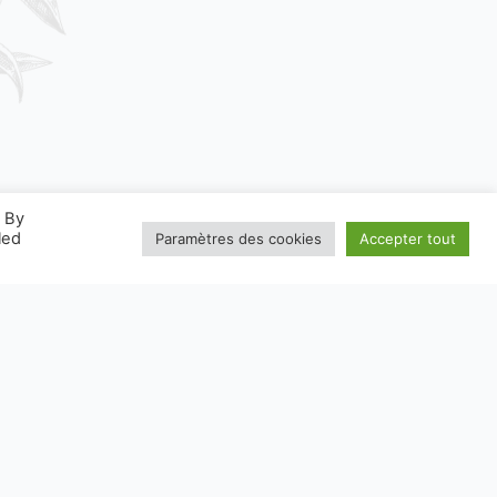
. By
led
Paramètres des cookies
Accepter tout
W.CONSIGNESDETRI.FR