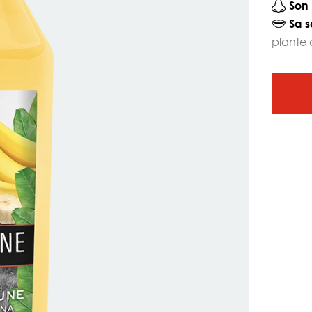
Son 
Sa s
plante 