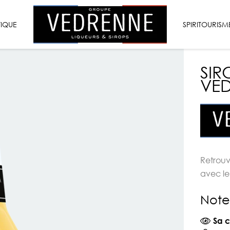
VEDRENNE
TIQUE
LIQUEURS
SPIRITOURISM
&
SIROPS
SIR
VED
Retrou
avec l
Note
Sa c