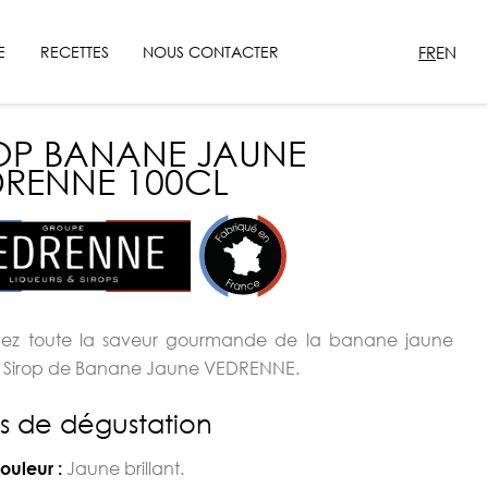
FR
EN
E
RECETTES
NOUS CONTACTER
OP BANANE JAUNE
RENNE 100CL
vez toute la saveur gourmande de la banane jaune
e Sirop de Banane Jaune VEDRENNE.
s de dégustation
Jaune brillant.
ouleur :