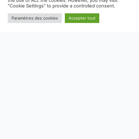
the use of ALL the cookies. However, you may visit
En vous inscrivant, vous acceptez nos conditions
"Cookie Settings" to provide a controlled consent.
Paramètres des cookies
Accepter tout
NOS EMBALLAGES PEUVENT FAIRE L'OBJET D'UNE CONSIGNE
DE TRI, POUR EN SAVOIR PLUS :
WWW.CONSIGNESDETRI.FR
SAVOIR-FAIRE
MARQUES