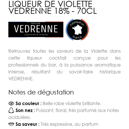
LIQUEUR DE VIOLETTE
VEDRENNE 18% - 70CL
Retrouvez toutes les saveurs de la Violette dans
cette liqueur cocktail conçue pour les
professionnels du bar, à la puissance aromatique
intense, résultant du savoir-faire historique
VEDRENNE.
Notes de dégustation
Belle robe violette brillante.
Sa couleur :
Puissant, floral, très parfumé aux notes
Son nez :
acidulées.
Très expressive, au parfum
Sa saveur :