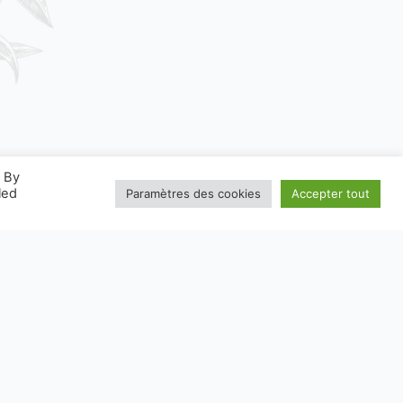
. By
led
Paramètres des cookies
Accepter tout
W.CONSIGNESDETRI.FR