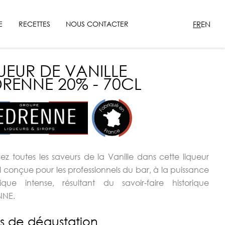
FR
EN
E
RECETTES
NOUS CONTACTER
UEUR DE VANILLE
RENNE 20% - 70CL
ez toutes les saveurs de la Vanille dans cette liqueur
l conçue pour les professionnels du bar, à la puissance
ique intense, résultant du savoir-faire historique
NNE.
s de dégustation