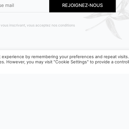
 vous inscrivant, vous acceptez nos conditions
t experience by remembering your preferences and repeat visits
ies. However, you may visit "Cookie Settings" to provide a control
OBJET D'UNE CONSIGNE DE TRI, POUR EN SAVOIR PLUS :
WW