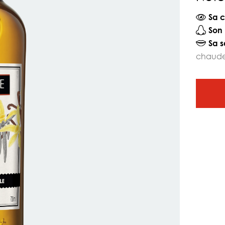
Sa c
Son 
Sa s
chaude