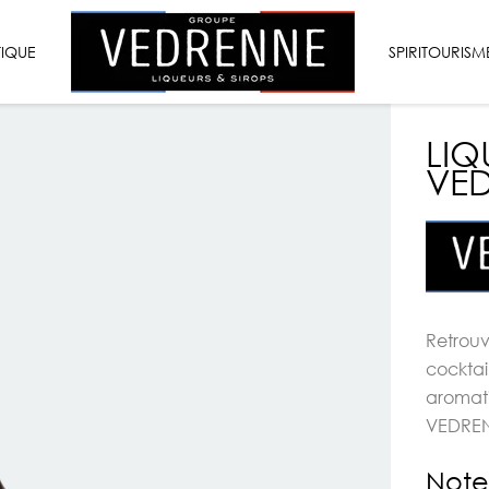
VEDRENNE
TIQUE
LIQUEURS
SPIRITOURISM
&
SIROPS
LIQ
VED
Retrouv
cocktai
aromat
VEDRE
Note