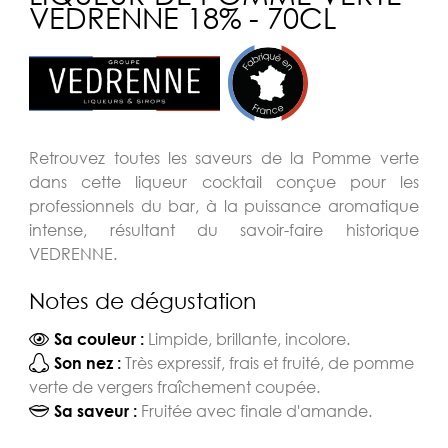
VEDRENNE 18% - 70CL
Retrouvez toutes les saveurs de la Pomme verte
dans cette liqueur cocktail conçue pour les
professionnels du bar, à la puissance aromatique
intense, résultant du savoir-faire historique
VEDRENNE.
Notes de dégustation
Limpide, brillante, incolore.
Sa couleur :
Très expressif, frais et fruité, de pomme
Son nez :
verte de vergers fraîchement coupée.
Fruitée avec finale d'amande.
Sa saveur :