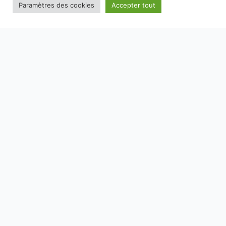
Paramètres des cookies
Accepter tout
NOS EMBALLAGES PEUVENT FAIRE L'OBJET D'UNE CONSIGNE
DE TRI, POUR EN SAVOIR PLUS :
WWW.CONSIGNESDETRI.FR
SAVOIR-FAIRE
MARQUES
E-BOUTIQUE
RECETTES
SPIRITOURISME