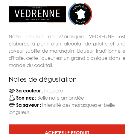
Notre Liqueur de Marasquin VEDRENNE est
élaborée à partir d'un alcoolat de griotte et une
saveur subtile de marasquin. Liqueur traditionnelle
d'Italie, cette liqueur est un grand classique dans le
monde du cocktail.
Notes de dégustation
Incolore
Sa couleur :
Belle note amandée
Son nez :
Intensité des marasques et belle
Sa saveur :
longueur.
ACHETER LE PRODUIT