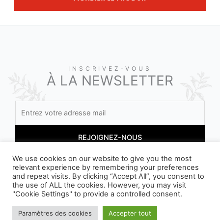
INSCRIVEZ-VOUS
À LA NEWSLETTER
We use cookies on our website to give you the most
relevant experience by remembering your preferences
En vous inscrivant, vous acceptez nos conditions
and repeat visits. By clicking “Accept All”, you consent to
the use of ALL the cookies. However, you may visit
"Cookie Settings" to provide a controlled consent.
Paramètres des cookies
Accepter tout