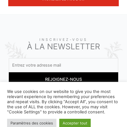
INSCRIVEZ-VOUS
À LA NEWSLETTER
We use cookies on our website to give you the most
relevant experience by remembering your preferences
En vous inscrivant, vous acceptez nos conditions
and repeat visits. By clicking “Accept All”, you consent to
the use of ALL the cookies. However, you may visit
"Cookie Settings" to provide a controlled consent.
Paramètres des cookies
Accepter tout