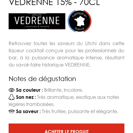
VEDRENNE 15% - 70CL
Retrouvez toutes les saveurs du Litchi dans cette
liqueur cocktail conçue pour les professionnels du
bar, à la puissance aromatique intense, résultant
du savoir-faire historique VEDRENNE.
Notes de dégustation
Brillante, incolore.
Sa couleur :
Très aromatique, exotique aux notes
Son nez :
légères framboisées.
Très fruitée, puissante et élégante.
Sa saveur :
ACHETER LE PRODUIT