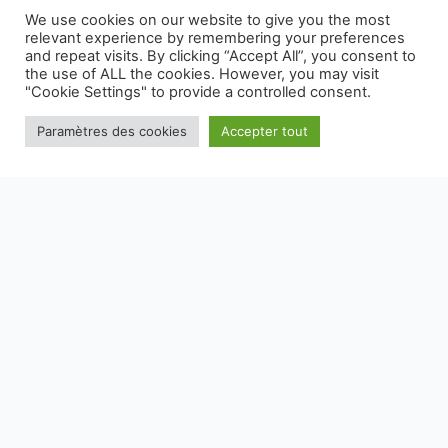
We use cookies on our website to give you the most
relevant experience by remembering your preferences
and repeat visits. By clicking “Accept All”, you consent to
the use of ALL the cookies. However, you may visit
En vous inscrivant, vous acceptez nos conditions
"Cookie Settings" to provide a controlled consent.
Paramètres des cookies
Accepter tout
NOS EMBALLAGES PEUVENT FAIRE L'OBJET D'UNE CONSIGNE
DE TRI, POUR EN SAVOIR PLUS :
WWW.CONSIGNESDETRI.FR