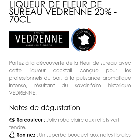
LIQUEUR DE FLEUR DE
SUREAU VEDRENNE 20% -
70CL
Partez à la découverte de la Fleur de sureau avec
cette liqueur cocktail conçue pour les
professionnels du bar, à la puissance aromatique
intense, résultant du savoir-faire historique
VEDRENNE.
Notes de dégustation
Jolie robe claire aux reflets vert
Sa couleur :
tendre.
Un superbe bouquet aux notes florales
Son nez :