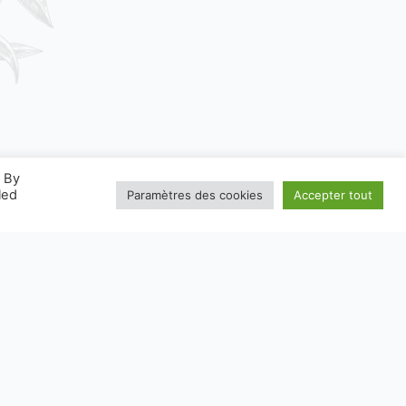
. By
led
Paramètres des cookies
Accepter tout
W.CONSIGNESDETRI.FR