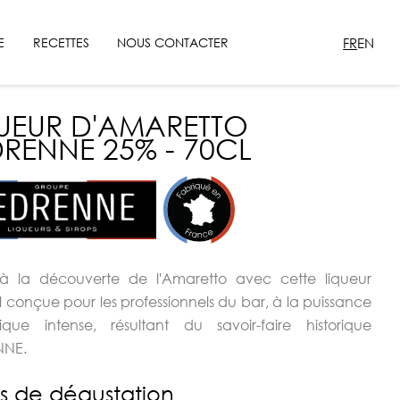
FR
EN
E
RECETTES
NOUS CONTACTER
UEUR D'AMARETTO
RENNE 25% - 70CL
 à la découverte de l'Amaretto avec cette liqueur
l conçue pour les professionnels du bar, à la puissance
ique intense, résultant du savoir-faire historique
NNE.
s de dégustation