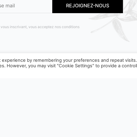
 vous inscrivant, vous acceptez nos conditions
t experience by remembering your preferences and repeat visits
ies. However, you may visit "Cookie Settings" to provide a control
OBJET D'UNE CONSIGNE DE TRI, POUR EN SAVOIR PLUS :
WW