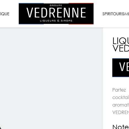
VEDRENNE
TIQUE
LIQUEURS
SPIRITOURISM
&
SIROPS
LIQ
VED
Partez
cocktai
aromat
VEDRE
Note