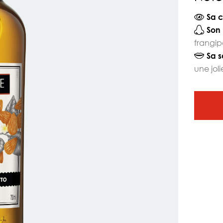
Sa c
Son 
frangi
Sa s
une joli