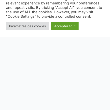
relevant experience by remembering your preferences
and repeat visits. By clicking “Accept All”, you consent to
the use of ALL the cookies. However, you may visit
En vous inscrivant, vous acceptez nos conditions
"Cookie Settings" to provide a controlled consent.
Paramètres des cookies
Accepter tout
NOS EMBALLAGES PEUVENT FAIRE L'OBJET D'UNE CONSIGNE
DE TRI, POUR EN SAVOIR PLUS :
WWW.CONSIGNESDETRI.FR