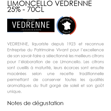
LIMONCELLO VEDRENNE
25% - 70CL
VEDRENNE, liquoriste depuis 1923 et reconnue
Entreprise du Patrimoine Vivant pour l’excellence
de son savoir-faire a sélectionné les meilleurs citrons
pour l’élaboration de ce Limoncello. Les citrons
sont cueillis à maturité, leurs écorces sont ensuite
macérées selon une recette traditionnelle
permettant de conserver toutes les qualités
aromatiques du fruit gorgé de soleil et son goût
unique.
Notes de dégustation