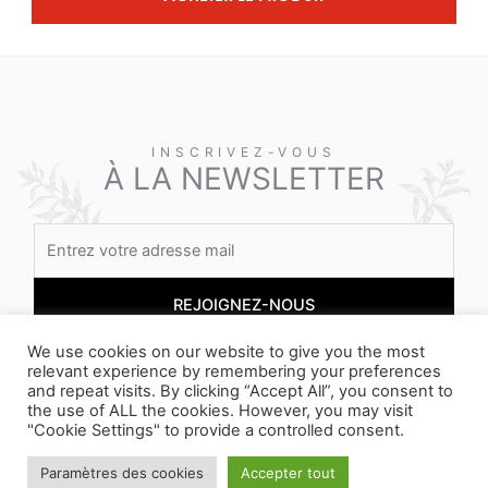
INSCRIVEZ-VOUS
À LA NEWSLETTER
We use cookies on our website to give you the most
relevant experience by remembering your preferences
En vous inscrivant, vous acceptez nos conditions
and repeat visits. By clicking “Accept All”, you consent to
the use of ALL the cookies. However, you may visit
"Cookie Settings" to provide a controlled consent.
Paramètres des cookies
Accepter tout