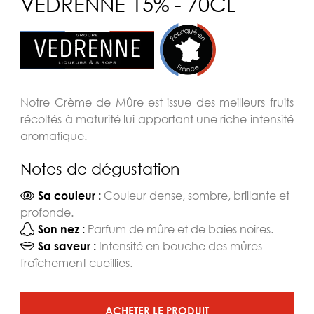
VEDRENNE 15% - 70CL
Notre Crème de Mûre est issue des meilleurs fruits
récoltés à maturité lui apportant une riche intensité
aromatique.
Notes de dégustation
Couleur dense, sombre, brillante et
Sa couleur :
profonde.
Parfum de mûre et de baies noires.
Son nez :
Intensité en bouche des mûres
Sa saveur :
fraîchement cueillies.
ACHETER LE PRODUIT