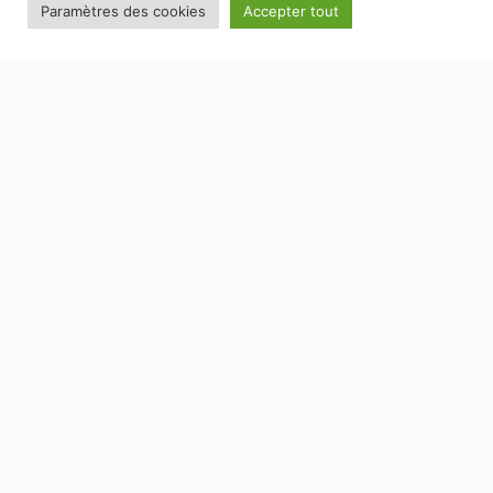
Paramètres des cookies
Accepter tout
NOS EMBALLAGES PEUVENT FAIRE L'OBJET D'UNE CONSIGNE
DE TRI, POUR EN SAVOIR PLUS :
WWW.CONSIGNESDETRI.FR
SAVOIR-FAIRE
MARQUES
E-BOUTIQUE
RECETTES
SPIRITOURISME