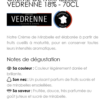
VEDRENNE 18% - 70CL
Notre Crème de Mirabelle est élaborée à partir de
fruits cueillis à maturité, pour en conserver toutes
leurs intensités aromatiques.
Notes de dégustation
Couleur légèrement dorée et
Sa couleur :
brillante.
Un puissant parfum de fruits sucrés et
Son nez :
de mirabelles ensoleillées.
Fruitée, douce, très parfumée au
Sa saveur :
goût juteux et sucré de mirabelle.