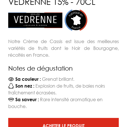
VEDRENNE 15% - 70CL
Notre Crème de Cassis est issue des meilleures
variétés de fruits dont le Noir de Bourgogne,
récoltés en France.
Notes de dégustation
Grenat brillant.
Sa couleur :
Explosion de fruits, de baies noirs
Son nez :
fraîchement écrasées.
Rare intensité aromatique en
Sa saveur :
bouche.
ACHETER LE PRODUIT