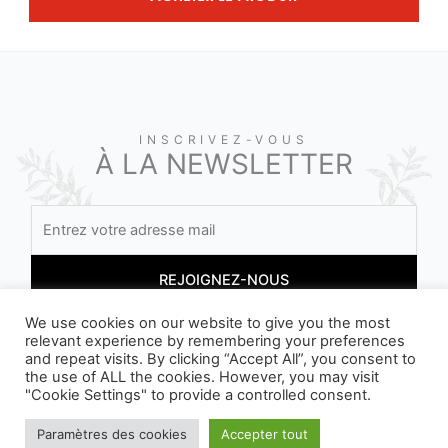
INSCRIVEZ-VOUS
À LA NEWSLETTER
We use cookies on our website to give you the most
relevant experience by remembering your preferences
En vous inscrivant, vous acceptez nos conditions
and repeat visits. By clicking “Accept All”, you consent to
the use of ALL the cookies. However, you may visit
"Cookie Settings" to provide a controlled consent.
Paramètres des cookies
Accepter tout